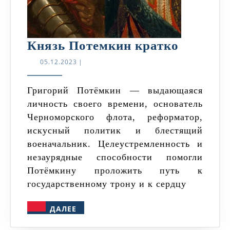
Князь
Князь Потемкин кратко
Потемк
05.12.2023
05.12.2023
|
кратко
Григорий Потёмкин — выдающаяся
личность своего времени, основатель
Черноморского флота, реформатор,
искусный политик и блестящий
военачальник. Целеустремленность и
незаурядные способности помогли
Потёмкину проложить путь к
государственному трону и к сердцу
ДАЛЕЕ
ДАЛЕЕ