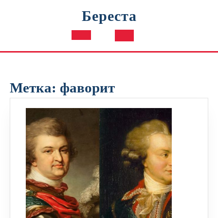
Перейти
Береста
к
содержимому
Кнопка
Открыть
Метка:
фаворит