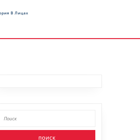
ория В Лицах
Найти: