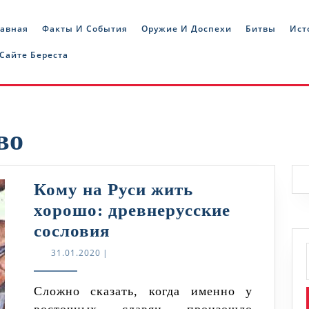
лавная
Факты И События
Оружие И Доспехи
Битвы
Ист
 Сайте Береста
во
Кому на Руси жить
хорошо: древнерусские
Кому
сословия
на
31.01.2020
31.01.2020
|
Руси
жить
Сложно сказать, когда именно у