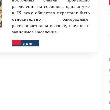
восточных славян произошло
хорошо:
разделение на сословья, однако уже
древнерусские
к IX веку общество перестает быть
сословия
относительно однородным,
расслаивается на высшее, среднее и
зависимое население.
ДАЛЕЕ
ДАЛЕЕ