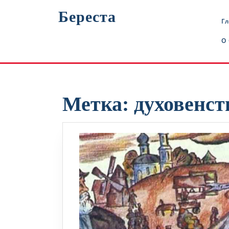
Перейти
Береста
к
Г
содержимому
О
Метка:
духовенст