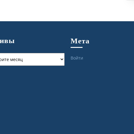
хивы
Мета
ы
Войти