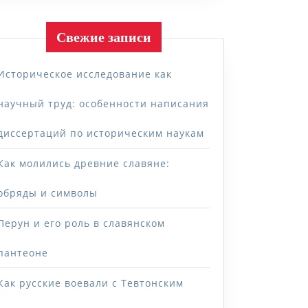
Свежие записи
Историческое исследование как
научный труд: особенности написания
диссертаций по историческим наукам
Как молились древние славяне:
обряды и символы
Перун и его роль в славянском
пантеоне
Как русские воевали с Тевтонским