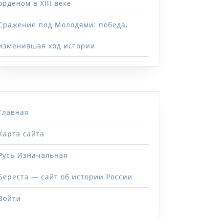
орденом в XIII веке
Сражение под Молодями: победа,
изменившая ход истории
Главная
Карта сайта
Русь Изначальная
Береста — сайт об истории России
Войти