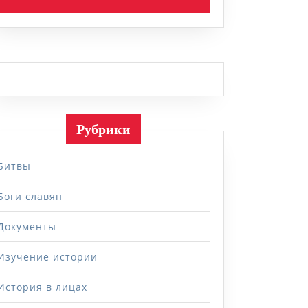
Рубрики
Битвы
Боги славян
Документы
Изучение истории
История в лицах