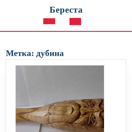
Перейти
Береста
к
содержимому
Кнопка
Открыть
Метка:
дубина