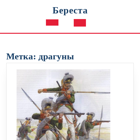
Перейти
Береста
к
содержимому
Кнопка
Открыть
Метка:
драгуны