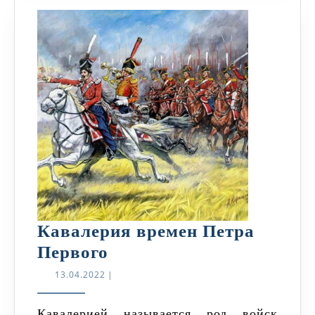
Кавалерия времен Петра
Кавалерия
Первого
времен
13.04.2022
13.04.2022
|
Петра
Первого
Кавалерией называется род войск