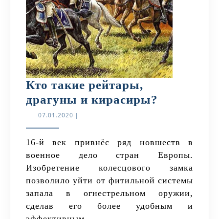
Кто такие рейтары,
Кто
драгуны и кирасиры?
такие
07.01.2020
07.01.2020
|
рейтары,
драгуны
16-й век привнёс ряд новшеств в
военное дело стран Европы.
и
Изобретение колесцового замка
кирасиры
позволило уйти от фитильной системы
запала в огнестрельном оружии,
сделав его более удобным и
эффективным.