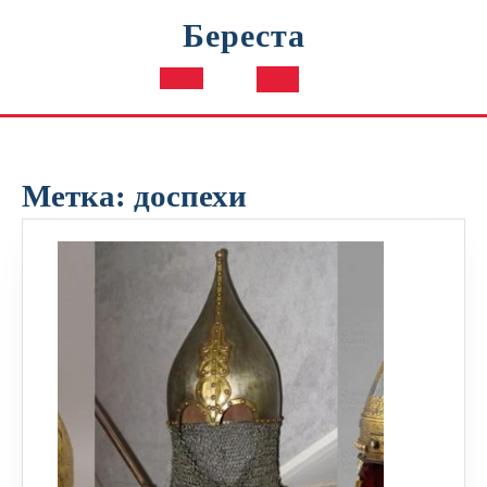
Перейти
Береста
к
содержимому
Кнопка
Открыть
Метка:
доспехи