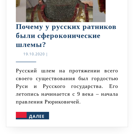
Почему у русских ратников
были сфероконические
Почему
шлемы?
у
19.10.2020
19.10.2020
|
русских
ратников
Русский шлем на протяжении всего
своего существования был гордостью
были
Руси и Русского государства. Его
сфероконические
летопись начинается с 9 века – начала
шлемы?
правления Рюриковичей.
ДАЛЕЕ
ДАЛЕЕ