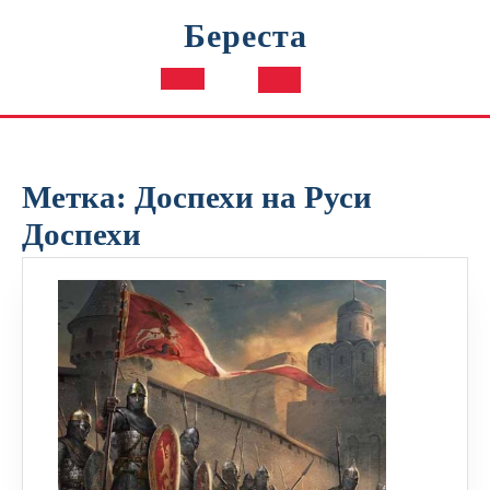
Перейти
Береста
к
содержимому
Кнопка
Открыть
Метка:
Доспехи на Руси
Доспехи