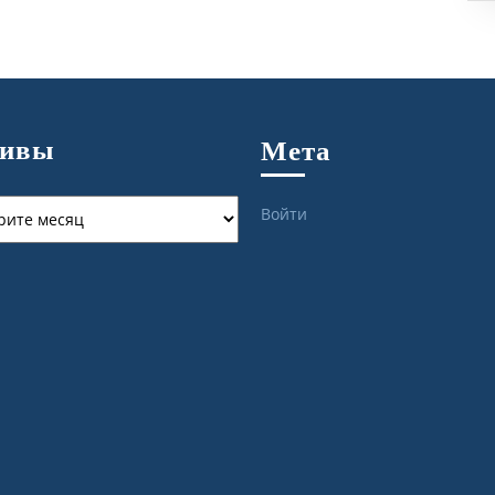
хивы
Мета
ы
Войти