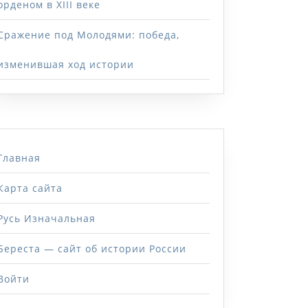
орденом в XIII веке
Сражение под Молодями: победа,
изменившая ход истории
Главная
Карта сайта
Русь Изначальная
Береста — сайт об истории России
Войти