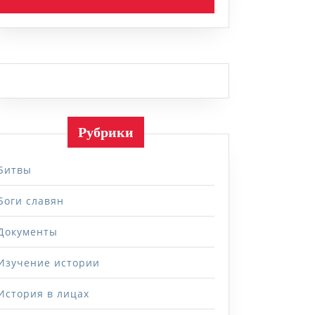
Рубрики
Битвы
Боги славян
Документы
Изучение истории
История в лицах