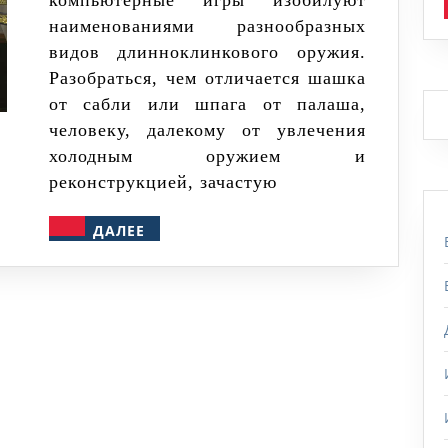
компьютерные игры изобилуют
основные
наименованиями разнообразных
отличия
видов длинноклинкового оружия.
Разобраться, чем отличается шашка
от сабли или шпага от палаша,
человеку, далекому от увлечения
холодным оружием и
реконструкцией, зачастую
ДАЛЕЕ
ДАЛЕЕ