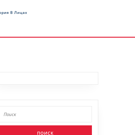
ория В Лицах
Найти: