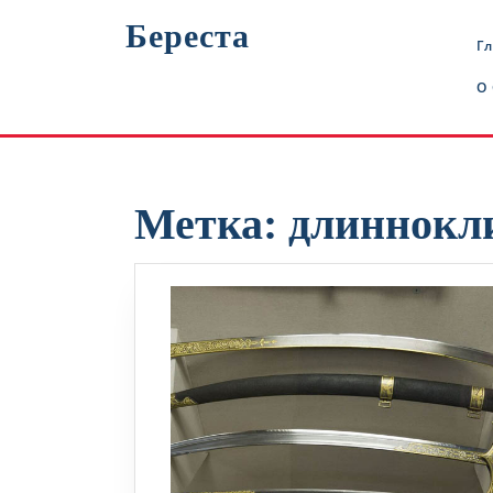
Перейти
Береста
к
Г
содержимому
О
Метка:
длиннокл