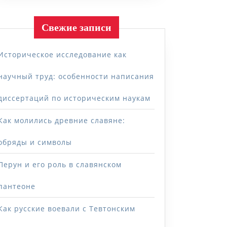
Свежие записи
Историческое исследование как
научный труд: особенности написания
диссертаций по историческим наукам
Как молились древние славяне:
обряды и символы
Перун и его роль в славянском
пантеоне
Как русские воевали с Тевтонским