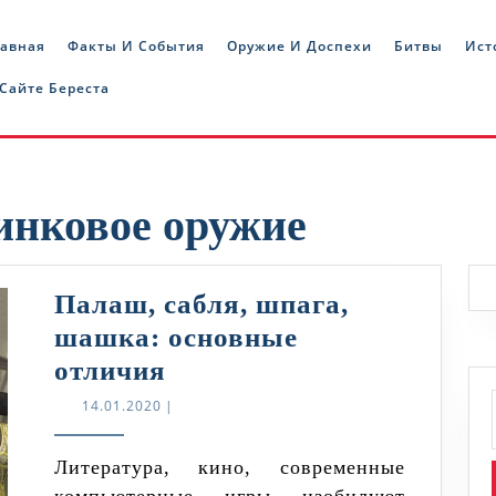
лавная
Факты И События
Оружие И Доспехи
Битвы
Ист
 Сайте Береста
инковое оружие
Палаш, сабля, шпага,
шашка: основные
Палаш,
отличия
сабля,
14.01.2020
14.01.2020
|
шпага,
шашка:
Литература, кино, современные