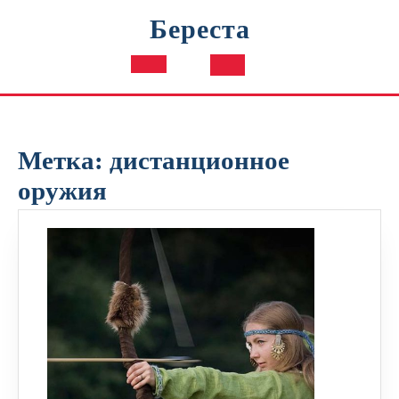
Перейти
Береста
к
содержимому
Кнопка
Открыть
Метка:
дистанционное
оружия