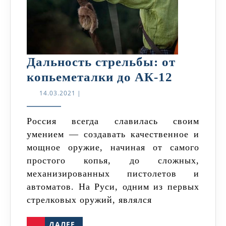
Дальность стрельбы: от
Дальнос
копьеметалки до АК-12
стрельб
14.03.2021
14.03.2021
|
от
копьеме
Россия всегда славилась своим
умением — создавать качественное и
до
мощное оружие, начиная от самого
АК-12
простого копья, до сложных,
механизированных пистолетов и
автоматов. На Руси, одним из первых
стрелковых оружий, являлся
ДАЛЕЕ
ДАЛЕЕ