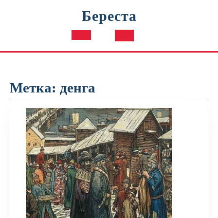
Перейти
Береста
к
содержимому
Кнопка
Открыть
Метка:
денга