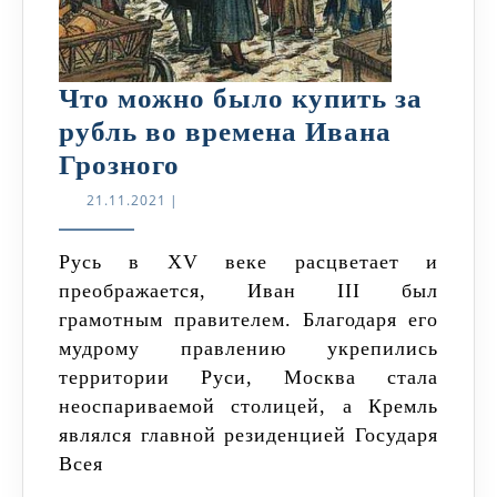
Что можно было купить за
рубль во времена Ивана
Что
Грозного
можно
21.11.2021
21.11.2021
|
было
купить
Русь в XV веке расцветает и
преображается, Иван III был
за
грамотным правителем. Благодаря его
рубль
мудрому правлению укрепились
во
территории Руси, Москва стала
времена
неоспариваемой столицей, а Кремль
Ивана
являлся главной резиденцией Государя
Грозного
Всея