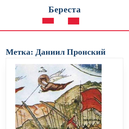
Перейти
Береста
к
содержимому
Кнопка
Открыть
Метка:
Даниил Пронский