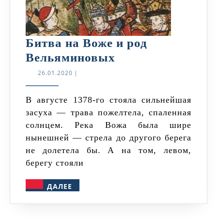
Битва на Воже и род
Битва
Вельяминовых
на
26.01.2020
26.01.2020
|
Воже
и
В августе 1378-го стояла сильнейшая
засуха — трава пожелтела, спаленная
род
солнцем. Река Вожа была шире
Вельяминовых
нынешней — стрела до другого берега
не долетела бы. А на том, левом,
берегу стояли
ДАЛЕЕ
ДАЛЕЕ