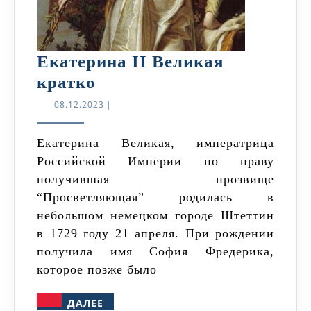
Екатерина II Великая
Екатерина
кратко
II
08.12.2023
08.12.2023
|
Великая
кратко
Екатерина Великая, императрица
Российской Империи по праву
получившая прозвище
“Просветляющая” родилась в
небольшом немецком городе Штеттин
в 1729 году 21 апреля. При рождении
получила имя София Фредерика,
которое позже было
ДАЛЕЕ
ДАЛЕЕ