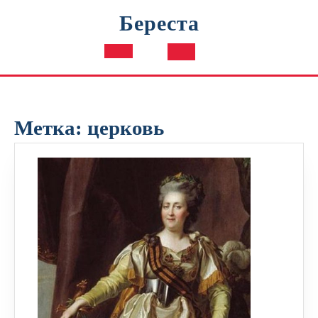
Перейти
Береста
к
содержимому
Кнопка
Открыть
Метка:
церковь