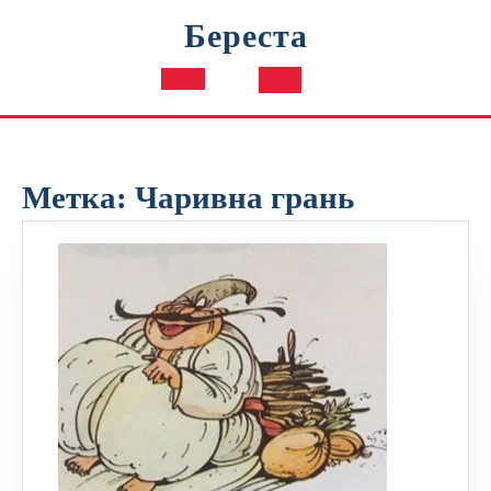
Перейти
Береста
к
содержимому
Кнопка
Открыть
Метка:
Чаривна грань