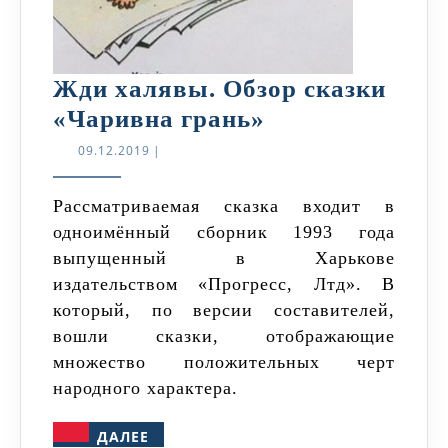
Жди халявы. Обзор сказки
Жди
«Чаривна грань»
халявы.
09.12.2019
09.12.2019
|
Обзор
сказки
Рассматриваемая сказка входит в
одноимённый сборник 1993 года
«Чаривна
выпущенный в Харькове
грань»
издательством «Прогресс, Лтд». В
который, по версии составителей,
вошли сказки, отображающие
множество положительных черт
народного характера.
ДАЛЕЕ
ДАЛЕЕ