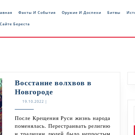
лавная
Факты И События
Оружие И Доспехи
Битвы
Ист
 Сайте Береста
Восстание волхвов в
Восстание
Новгороде
волхвов
19.10.2022
19.10.2022
|
в
Новгороде
После Крещения Руси жизнь народа
поменялась. Перестраивать религию
и традиции людей было непростым