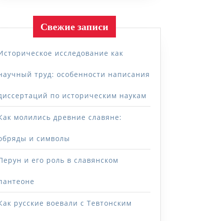
Свежие записи
Историческое исследование как
научный труд: особенности написания
диссертаций по историческим наукам
Как молились древние славяне:
обряды и символы
Перун и его роль в славянском
пантеоне
Как русские воевали с Тевтонским