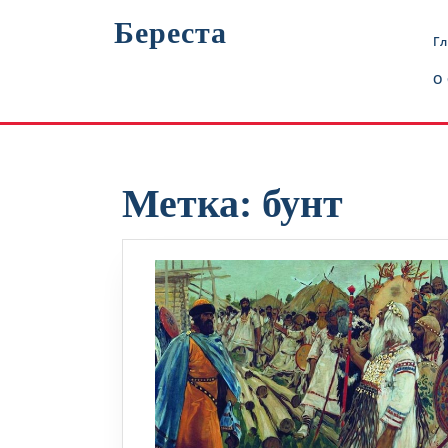
Перейти
Береста
к
Г
содержимому
О
Метка:
бунт