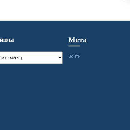
хивы
Мета
ы
Войти