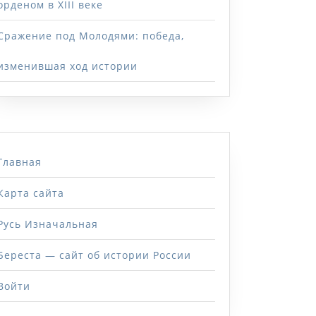
орденом в XIII веке
Сражение под Молодями: победа,
изменившая ход истории
Главная
Карта сайта
Русь Изначальная
Береста — сайт об истории России
Войти