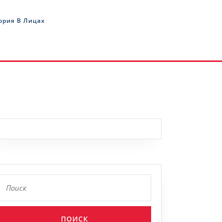
ория В Лицах
Найти: