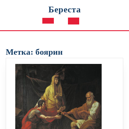
Перейти
Береста
к
содержимому
Кнопка
Открыть
Метка:
боярин