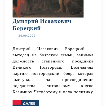
Дмитрий Исаакович
Дмитрий
Борецкий
Исаакович
26.09.2022
26.09.2022
|
Борецкий
Дмитрий Исаакович Борецкий –
выходец из боярской семьи, занимал
должность степенного посадника
Великого Новгорода. Возглавлял
партию новгородский бояр, которая
выступала за присоединение
подданства литовскому князю
Казимиру Четвёртому и вела политику
ДАЛЕЕ
ДАЛЕЕ