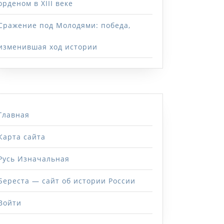
орденом в XIII веке
Сражение под Молодями: победа,
изменившая ход истории
Главная
Карта сайта
Русь Изначальная
Береста — сайт об истории России
Войти