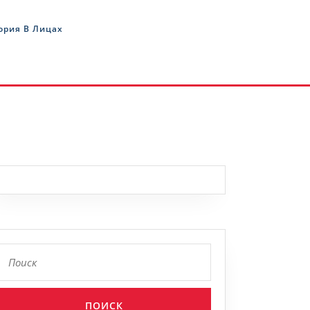
ория В Лицах
Найти: