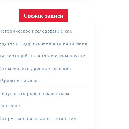
Свежие записи
Историческое исследование как
научный труд: особенности написания
диссертаций по историческим наукам
Как молились древние славяне:
обряды и символы
Перун и его роль в славянском
пантеоне
Как русские воевали с Тевтонским