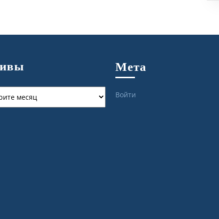
хивы
Мета
ы
Войти