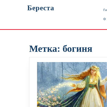
Перейти
Береста
к
Г
содержимому
О
Метка:
богиня