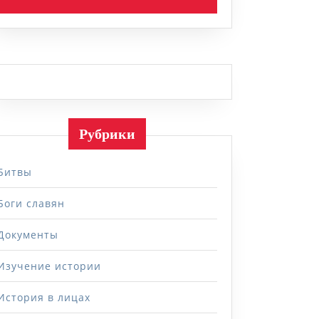
Рубрики
Битвы
Боги славян
Документы
Изучение истории
История в лицах