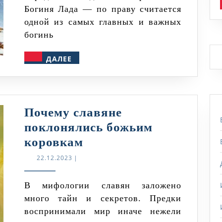
Богиня Лада — по праву считается
одной из самых главных и важных
богинь
ДАЛЕЕ
ДАЛЕЕ
Почему славяне
поклонялись божьим
Почему
коровкам
славяне
22.12.2023
22.12.2023
|
поклонялись
божьим
В мифологии славян заложено
много тайн и секретов. Предки
коровкам
воспринимали мир иначе нежели