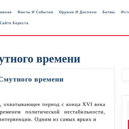
лавная
Факты И События
Оружие И Доспехи
Битвы
Ист
 Сайте Береста
утного времени
Казачья
 Смутного времени
роль
в
битвах
ременем политической нестабильности,
Смутного
 интервенции. Одним из самых ярких и
времени