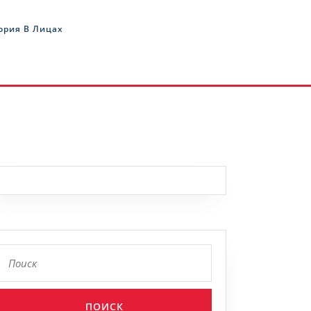
ория В Лицах
Найти: