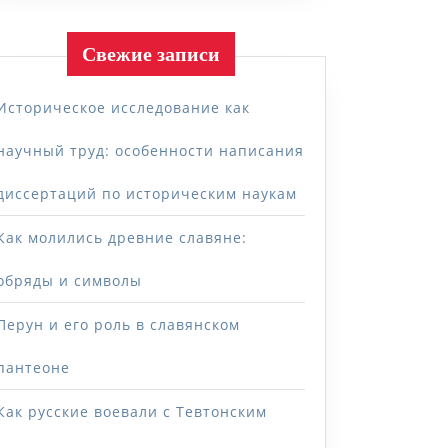
Свежие записи
Историческое исследование как
научный труд: особенности написания
диссертаций по историческим наукам
Как молились древние славяне:
обряды и символы
Перун и его роль в славянском
пантеоне
Как русские воевали с Тевтонским