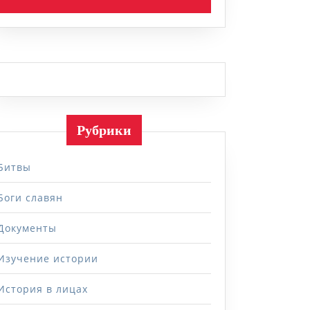
Рубрики
Битвы
Боги славян
Документы
Изучение истории
История в лицах