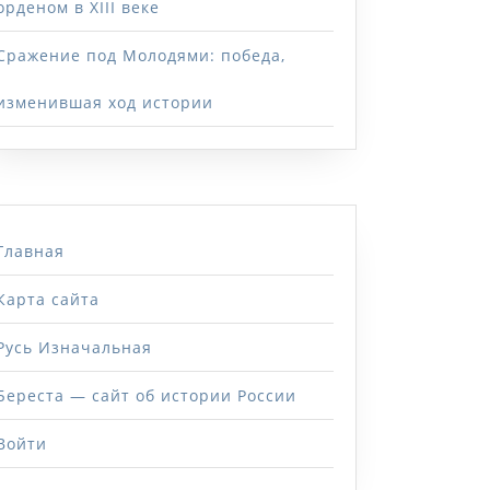
орденом в XIII веке
Сражение под Молодями: победа,
изменившая ход истории
Главная
Карта сайта
Русь Изначальная
Береста — сайт об истории России
Войти