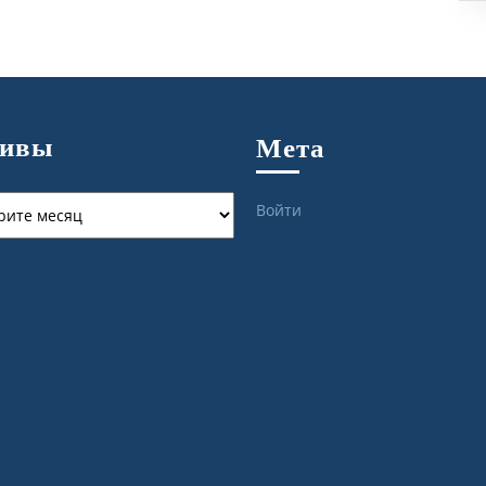
хивы
Мета
ы
Войти