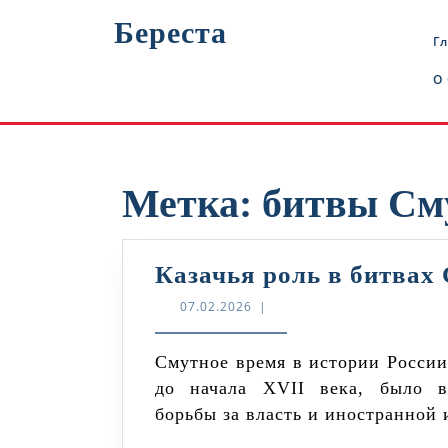
Перейти
Береста
к
Г
содержимому
О
Метка:
битвы См
Казачья роль в битвах
07.02.2026
07.02.2026
|
Смутное время в истории России, охватывающее период с конца XVI века
до начала XVII века, было в
борьбы за власть и иностранной