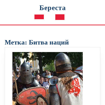
Перейти
Береста
к
содержимому
Кнопка
Открыть
Метка:
Битва наций