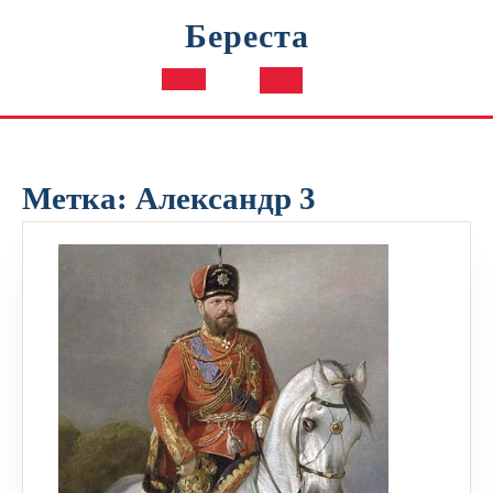
Перейти
Береста
к
содержимому
Кнопка
Открыть
Метка:
Александр 3