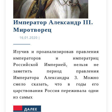
Император Александр III.
Император
Миротворец
Александр
16.01.2020
16.01.2020
|
III.
Миротворец
Изучив и проанализировав правления
императоров и императриц
Российской Империей, нельзя не
заметить период правления
Императора Александра 3. Можно
смело сказать, что в годы его
царствования Россия переживала одни
из самых
ДАЛЕЕ
ДАЛЕЕ