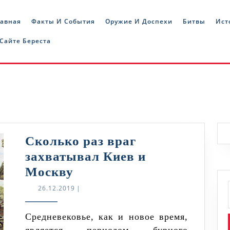
лавная
Факты И События
Оружие И Доспехи
Битвы
Ист
 Сайте Береста
Сколько раз враг
захватывал Киев и
Сколько
Москву
раз
26.12.2019
26.12.2019
|
враг
захватывал
Средневековье, как и новое время,