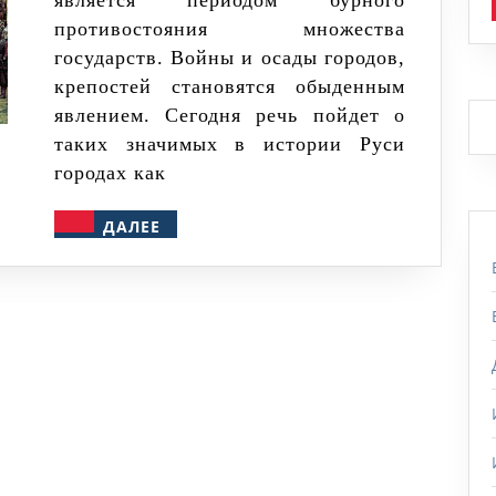
является периодом бурного
Киев
противостояния множества
и
государств. Войны и осады городов,
Москву
крепостей становятся обыденным
явлением. Сегодня речь пойдет о
таких значимых в истории Руси
городах как
ДАЛЕЕ
ДАЛЕЕ