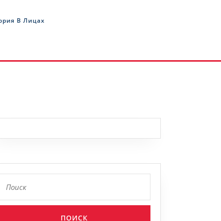
ория В Лицах
Найти: