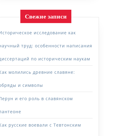
Свежие записи
Историческое исследование как
научный труд: особенности написания
диссертаций по историческим наукам
Как молились древние славяне:
обряды и символы
Перун и его роль в славянском
пантеоне
Как русские воевали с Тевтонским