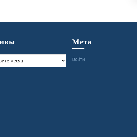
хивы
Мета
ы
Войти