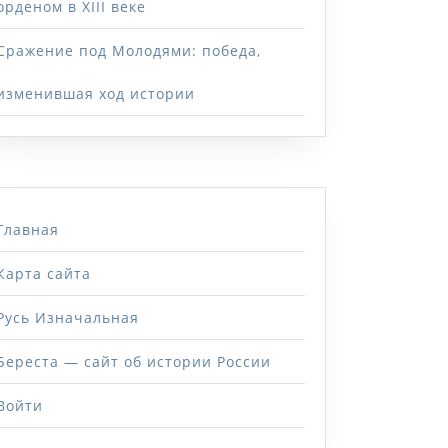
орденом в XIII веке
Сражение под Молодями: победа,
изменившая ход истории
Главная
Карта сайта
Русь Изначальная
Береста — сайт об истории России
Войти