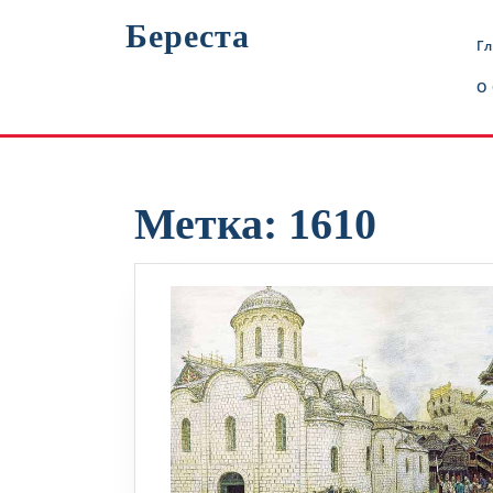
Перейти
Береста
к
Г
содержимому
О
Метка:
1610