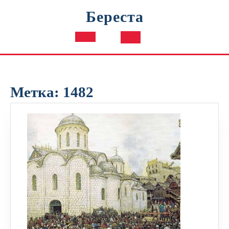
Перейти
Береста
к
содержимому
Кнопка
Открыть
Метка:
1482