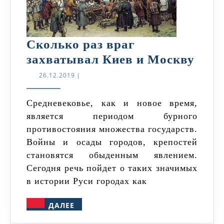
Сколько раз враг
Ско
захватывал Киев и Москву
раз
26.12.2019
26.12.2019
|
враг
захв
Средневековье, как и новое время,
является периодом бурного
Кие
противостояния множества государств.
и
Войны и осады городов, крепостей
Мос
становятся обыденным явлением.
Сегодня речь пойдет о таких значимых
в истории Руси городах как
ДАЛЕЕ
ДАЛЕЕ