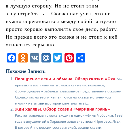
в лучшую сторону. Но не стоит этим
злоупотреблять… Сказка нас учит, что не
нужно соревноваться между собой, а нужно
просто хорошо выполнять свое дело, работу.
Но прежде всего это сказка и не стоит к ней
относится серьезно.
F
O
V
M
T
Pi
О
a
d
K
ai
w
nt
т
Похожие Записи:
c
n
l.
itt
er
п
Поощрение лени и обмана. Обзор сказки «Ох»
Мы
e
o
R
er
e
р
привыкли воспринимать сказки как нечто полезное,
b
kl
u
st
а
формирующее у ребенка правильное представление о жизни.
Однако так ли это, и не являются ли сказки источником
o
a
в
многих негативных сторон менталитета?...
Жди халявы. Обзор сказки «Чаривна грань»
o
ss
и
Рассматриваемая сказка входит в одноимённый сборник 1993
k
ni
т
года выпущенный в Харькове издательством «Прогресс, Лтд».
В который, по версии составителей, вошли сказки,