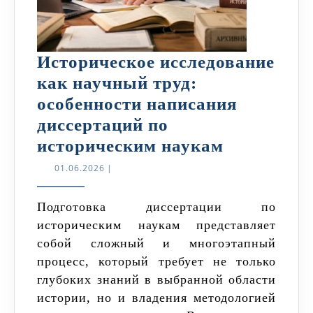
Историческое исследование
как научный труд:
особенности написания
диссертаций по
Историчес
историческим наукам
исследова
01.06.2026
01.06.2026
|
как
научный
Подготовка диссертации по
историческим наукам представляет
труд:
собой сложный и многоэтапный
особеннос
процесс, который требует не только
написани
глубоких знаний в выбранной области
диссертац
истории, но и владения методологией
по